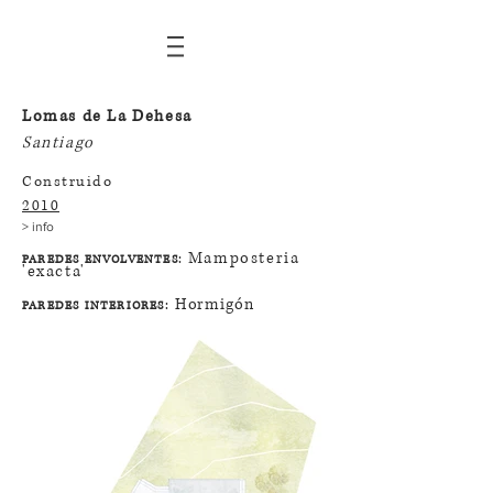
Lomas de La Dehesa
Santiago
Construido
2010
> info
Mamposteria
:
PAREDES ENVOLVENTES
'exacta'
Hormigón
:
PAREDES INTERIORES